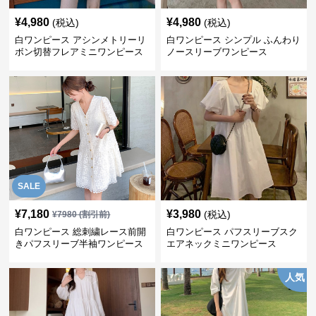
¥
4,980
¥
4,980
(税込)
(税込)
白ワンピース アシンメトリーリ
白ワンピース シンプル ふんわり
ボン切替フレアミニワンピース
ノースリーブワンピース
SALE
¥
7,180
¥
3,980
(税込)
¥
7980
(割引前)
白ワンピース 総刺繍レース前開
白ワンピース パフスリーブスク
きパフスリーブ半袖ワンピース
エアネックミニワンピース
人気