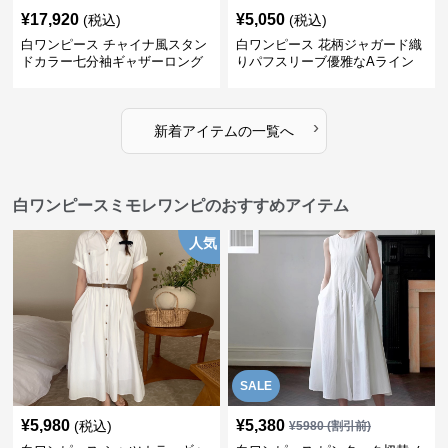
¥
17,920
¥
5,050
(税込)
(税込)
白ワンピース チャイナ風スタン
白ワンピース 花柄ジャガード織
ドカラー七分袖ギャザーロング
りパフスリーブ優雅なAライン
ワンピース
ワンピース
›
新着アイテムの一覧へ
白ワンピースミモレワンピのおすすめアイテム
人気
SALE
¥
5,980
¥
5,380
(税込)
¥
5980
(割引前)