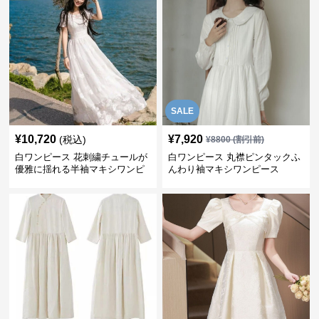
SALE
¥
10,720
¥
7,920
(税込)
¥
8800
(割引前)
白ワンピース 花刺繍チュールが
白ワンピース 丸襟ピンタックふ
優雅に揺れる半袖マキシワンピ
んわり袖マキシワンピース
ース