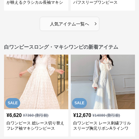
が映えるクラシカル長袖マキシ
パフスリーブワンピース
ワンピース
›
人気アイテム一覧へ
白ワンピースロング・マキシワンピの新着アイテム
SALE
SALE
¥
6,620
¥
12,670
¥
7360
(割引前)
¥
14080
(割引前)
白ワンピース 総レース切り替え
白ワンピース レース刺繍フリル
フレア袖マキシワンピース
スリーブ胸元リボンAラインワ
ンピース