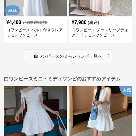
SALE
¥
4,480
¥
7,980
(税込)
¥
4980
(割引前)
白ワンピース ベルト付きフレア
白ワンピース ノースリーブティ
ミモレワンピース
アードミモレワンピース
›
白ワンピース
の
ミモレワンピ
一覧へ
白ワンピースミニ・ミディワンピのおすすめアイテム
人気