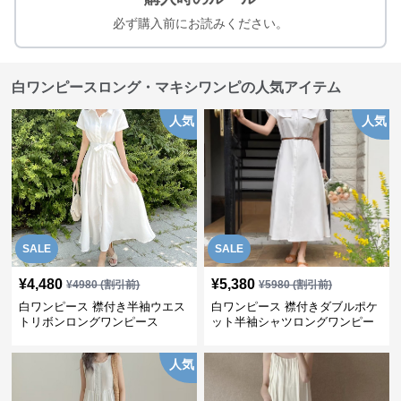
必ず購入前にお読みください。
白ワンピースロング・マキシワンピの人気アイテム
人気
人気
SALE
SALE
¥
4,480
¥
5,380
¥
4980
(割引前)
¥
5980
(割引前)
白ワンピース 襟付き半袖ウエス
白ワンピース 襟付きダブルポケ
トリボンロングワンピース
ット半袖シャツロングワンピー
ス
人気