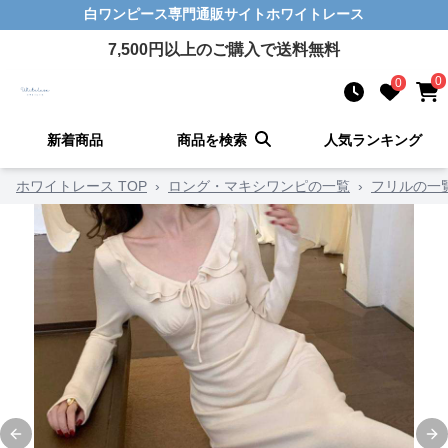
白ワンピース
専門通販サイト
ホワイトレース
7,500
円以上のご購入で送料無料
0
0
新着商品
商品を検索
人気ランキング
ホワイトレース TOP
›
ロング・マキシワンピの一覧
›
フリルの一
Previous slide
Ne