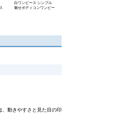
白ワンピース シンプル
ス
魅せボディコンワンピー
ス
は、動きやすさと見た目の印