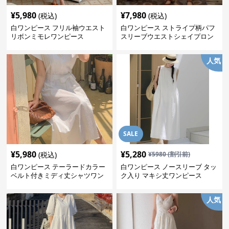
¥
5,980
¥
7,980
(税込)
(税込)
白ワンピース フリル袖ウエスト
白ワンピース ストライプ柄パフ
リボンミモレワンピース
スリーブウエストシェイプロン
グワンピース
人気
SALE
¥
5,980
¥
5,280
(税込)
¥
5980
(割引前)
白ワンピース テーラードカラー
白ワンピース ノースリーブ タッ
ベルト付きミディ丈シャツワン
ク入り マキシ丈ワンピース
ピース
人気