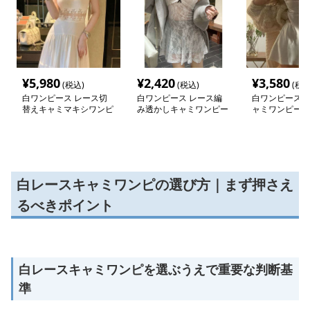
¥
5,980
¥
2,420
¥
3,580
(税込)
(税込)
(税込
白ワンピース レース切
白ワンピース レース編
白ワンピース 
替えキャミマキシワンピ
み透かしキャミワンピー
ャミワンピース
ース
ス
白レースキャミワンピの選び方｜まず押さえ
るべきポイント
白レースキャミワンピを選ぶうえで重要な判断基
準