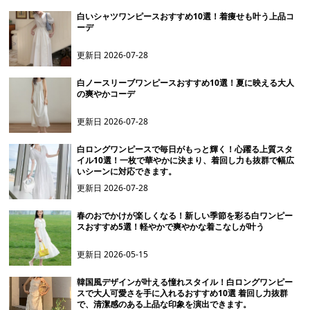
白いシャツワンピースおすすめ10選！着痩せも叶う上品コ
ーデ
更新日
2026-07-28
白ノースリーブワンピースおすすめ10選！夏に映える大人
の爽やかコーデ
更新日
2026-07-28
白ロングワンピースで毎日がもっと輝く！心躍る上質スタ
イル10選！一枚で華やかに決まり、着回し力も抜群で幅広
いシーンに対応できます。
更新日
2026-07-28
春のおでかけが楽しくなる！新しい季節を彩る白ワンピー
スおすすめ5選！軽やかで爽やかな着こなしが叶う
更新日
2026-05-15
韓国風デザインが叶える憧れスタイル！白ロングワンピー
スで大人可愛さを手に入れるおすすめ10選 着回し力抜群
で、清潔感のある上品な印象を演出できます。