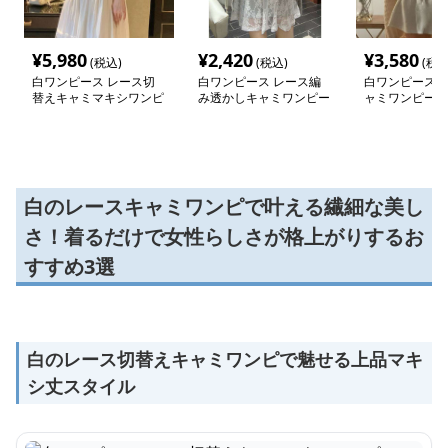
¥
5,980
¥
2,420
¥
3,580
(税込)
(税込)
(税込
白ワンピース レース切
白ワンピース レース編
白ワンピース 
替えキャミマキシワンピ
み透かしキャミワンピー
ャミワンピース
ース
ス
白のレースキャミワンピで叶える繊細な美し
さ！着るだけで女性らしさが格上がりするお
すすめ3選
白のレース切替えキャミワンピで魅せる上品マキ
シ丈スタイル