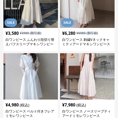
SALE
SALE
¥
3,580
¥
6,280
¥
3980
(割引前)
¥
6980
(割引前)
白ワンピース ふんわり段切り替
白ワンピース 刺繍Vネックキャ
えパフスリーブマキシワンピー
ミティアードマキシワンピース
ス
¥
4,980
¥
7,980
(税込)
(税込)
白ワンピース ベルト付きフレア
白ワンピース ノースリーブティ
ミモレワンピース
アードミモレワンピース