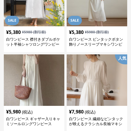
SALE
SALE
¥
5,380
¥
5,380
¥
5980
(割引前)
¥
5980
(割引前)
白ワンピース 襟付きダブルポケ
白ワンピース ピンタックボタン
ット半袖シャツロングワンピー
飾りノースリーブマキシワンピ
ス
ース
人気
¥
5,980
¥
7,980
(税込)
(税込)
白ワンピース ギャザー入りキャ
白ワンピース 繊細なピンタック
ミソールロングワンピース
が映えるクラシカル長袖マキシ
ワンピース