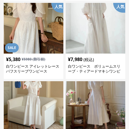
人気
人気
SALE
¥
5,380
¥
7,980
¥
5980
(割引前)
(税込)
白ワンピース アイレットレース
白ワンピース ボリュームスリ
パフスリーブワンピース
ーブ・ティアードマキシワンピ
ース