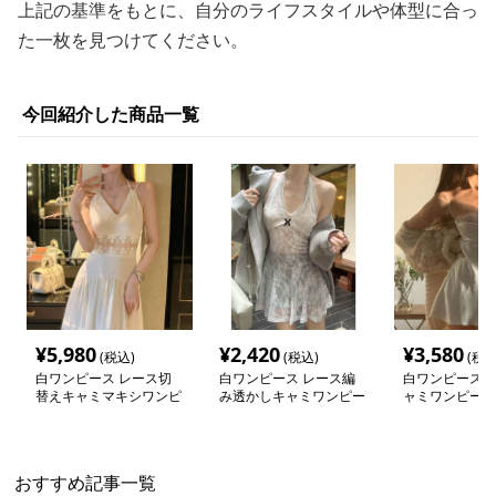
上記の基準をもとに、自分のライフスタイルや体型に合っ
た一枚を見つけてください。
今回紹介した商品一覧
¥
5,980
¥
2,420
¥
3,580
(税込)
(税込)
(税込
白ワンピース レース切
白ワンピース レース編
白ワンピース 
替えキャミマキシワンピ
み透かしキャミワンピー
ャミワンピース
ース
ス
おすすめ記事一覧