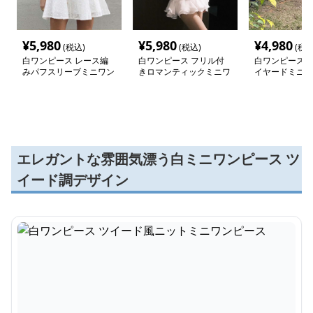
¥
5,980
¥
5,980
¥
4,980
(税込)
(税込)
(税込
白ワンピース レース編
白ワンピース フリル付
白ワンピース 
みパフスリーブミニワン
きロマンティックミニワ
イヤードミニワ
ピース
ンピース
エレガントな雰囲気漂う白ミニワンピース ツ
イード調デザイン