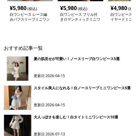
¥
5,980
¥
5,980
¥
4,980
(税込)
(税込)
(税込
白ワンピース レース編
白ワンピース フリル付
白ワンピース 
みパフスリーブミニワン
きロマンティックミニワ
イヤードミニワ
ピース
ンピース
おすすめ記事一覧
夏の肌見せが可愛い！ノースリーブ白ワンピース5選
更新日
2026-04-15
スタイル美人になれる！白ノースリーブミニワンピース5選
更新日
2026-04-15
大人っぽさを楽しむ！白タイトミニワンピース10選
更新日
2026-07-13