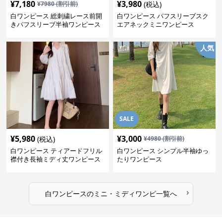
¥
7,180
¥
3,980
¥
7980
(割引前)
(税込)
白ワンピース 総刺繍レース前開
白ワンピース パフスリーブスク
きパフスリーブ半袖ワンピース
エアネックミニワンピース
人気
SALE
¥
5,980
¥
3,000
(税込)
¥
4980
(割引前)
白ワンピース ティアードフリル
白ワンピース シンプル半袖ゆっ
襟付き長袖ミディ丈ワンピース
たりワンピース
›
白ワンピース
の
ミニ・ミディワンピ
一覧へ