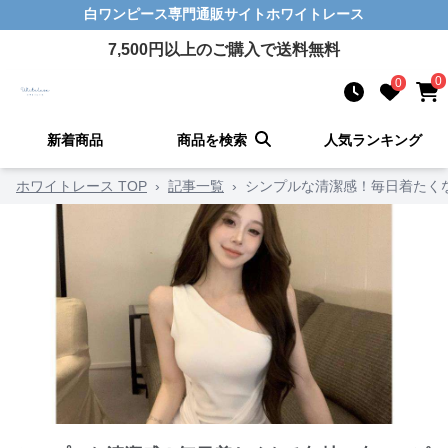
白ワンピース
専門通販サイト
ホワイトレース
7,500
円以上のご購入で送料無料
0
0
新着商品
商品を検索
人気ランキング
ホワイトレース TOP
›
記事一覧
›
シンプルな清潔感！毎日着たく