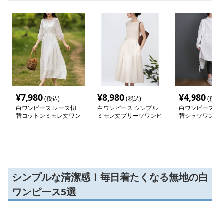
¥
7,980
¥
8,980
¥
4,980
(税込)
(税込)
(税込
白ワンピース レース切
白ワンピース シンプル
白ワンピース 
替コットンミモレ丈ワン
ミモレ丈プリーツワンピ
替シャツワンピ
ピース
ース
シンプルな清潔感！毎日着たくなる無地の白
ワンピース5選