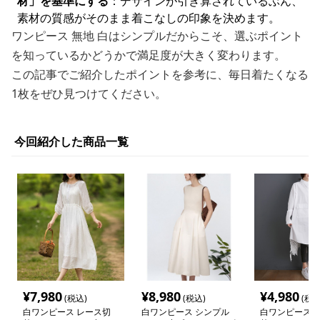
材」を基準にする
：デザインが引き算されているぶん、
素材の質感がそのまま着こなしの印象を決めます。
ワンピース 無地 白はシンプルだからこそ、選ぶポイント
を知っているかどうかで満足度が大きく変わります。
この記事でご紹介したポイントを参考に、毎日着たくなる
1枚をぜひ見つけてください。
今回紹介した商品一覧
¥
7,980
¥
8,980
¥
4,980
(税込)
(税込)
(税込
白ワンピース レース切
白ワンピース シンプル
白ワンピース 