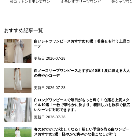
替コットンミモレ丈ワン
ミモレ丈プリーツワンピ
替シャツワンピ
ピース
ース
おすすめ記事一覧
白いシャツワンピースおすすめ10選！着痩せも叶う上品コ
ーデ
更新日
2026-07-28
白ノースリーブワンピースおすすめ10選！夏に映える大人
の爽やかコーデ
更新日
2026-07-28
白ロングワンピースで毎日がもっと輝く！心躍る上質スタ
イル10選！一枚で華やかに決まり、着回し力も抜群で幅広
いシーンに対応できます。
更新日
2026-07-28
春のおでかけが楽しくなる！新しい季節を彩る白ワンピー
スおすすめ5選！軽やかで爽やかな着こなしが叶う