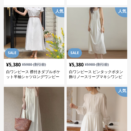
人気
人気
SALE
SALE
¥
5,380
¥
5,380
¥
5980
(割引前)
¥
5980
(割引前)
白ワンピース 襟付きダブルポケ
白ワンピース ピンタックボタン
ット半袖シャツロングワンピー
飾りノースリーブマキシワンピ
ス
ース
人気