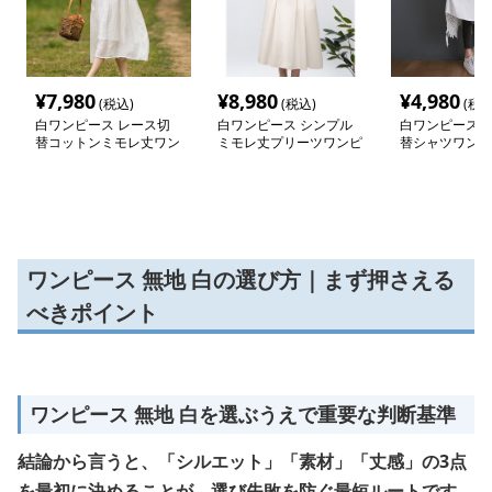
¥
7,980
¥
8,980
¥
4,980
(税込)
(税込)
(税込
白ワンピース レース切
白ワンピース シンプル
白ワンピース 
替コットンミモレ丈ワン
ミモレ丈プリーツワンピ
替シャツワンピ
ピース
ース
ワンピース 無地 白の選び方｜まず押さえる
べきポイント
ワンピース 無地 白を選ぶうえで重要な判断基準
結論から言うと、「シルエット」「素材」「丈感」の3点
を最初に決めることが、選び失敗を防ぐ最短ルートです。