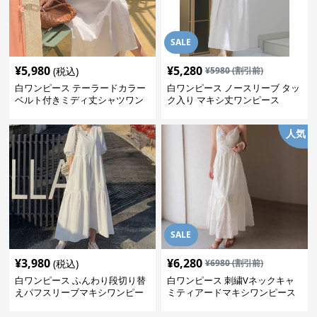
SALE
¥
5,980
¥
5,280
(税込)
¥
5980
(割引前)
白ワンピース テーラードカラー
白ワンピース ノースリーブ タッ
ベルト付きミディ丈シャツワン
ク入り マキシ丈ワンピース
ピース
人気
SALE
¥
3,980
¥
6,280
(税込)
¥
6980
(割引前)
白ワンピース ふんわり段切り替
白ワンピース 刺繍Vネックキャ
えパフスリーブマキシワンピー
ミティアードマキシワンピース
ス