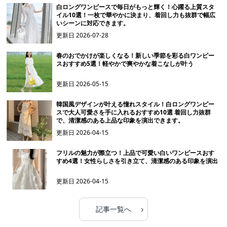
白ロングワンピースで毎日がもっと輝く！心躍る上質スタ
イル10選！一枚で華やかに決まり、着回し力も抜群で幅広
いシーンに対応できます。
更新日
2026-07-28
春のおでかけが楽しくなる！新しい季節を彩る白ワンピー
スおすすめ5選！軽やかで爽やかな着こなしが叶う
更新日
2026-05-15
韓国風デザインが叶える憧れスタイル！白ロングワンピー
スで大人可愛さを手に入れるおすすめ10選 着回し力抜群
で、清潔感のある上品な印象を演出できます。
更新日
2026-04-15
フリルの魅力が際立つ！上品で可愛い白いワンピースおす
すめ4選！女性らしさを引き立て、清潔感のある印象を演出
更新日
2026-04-15
›
記事一覧へ