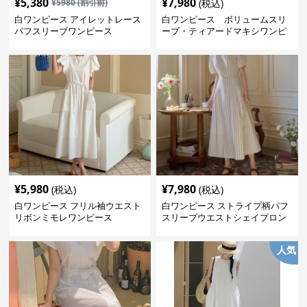
¥
5,380
¥
7,980
¥
5980
(割引前)
(税込)
白ワンピース アイレットレース
白ワンピース ボリュームスリ
パフスリーブワンピース
ーブ・ティアードマキシワンピ
ース
¥
5,980
¥
7,980
(税込)
(税込)
白ワンピース フリル袖ウエスト
白ワンピース ストライプ柄パフ
リボンミモレワンピース
スリーブウエストシェイプロン
グワンピース
人気