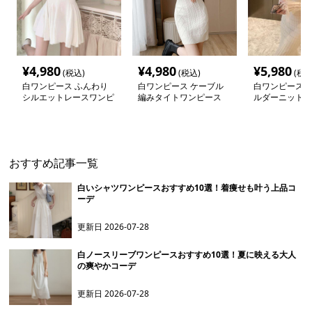
¥
4,980
¥
4,980
¥
5,980
(税込)
(税込)
(税込
白ワンピース ふんわり
白ワンピース ケーブル
白ワンピース 
シルエットレースワンピ
編みタイトワンピース
ルダーニットワ
ース
おすすめ記事一覧
白いシャツワンピースおすすめ10選！着痩せも叶う上品コ
ーデ
更新日
2026-07-28
白ノースリーブワンピースおすすめ10選！夏に映える大人
の爽やかコーデ
更新日
2026-07-28