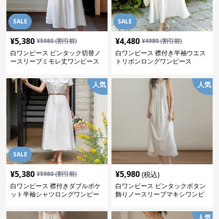
SALE
SALE
¥
5,380
¥
4,480
¥
5980
(割引前)
¥
4980
(割引前)
白ワンピース ピンタック切替ノ
白ワンピース 襟付き半袖ウエス
ースリーブミモレ丈ワンピース
トリボンロングワンピース
人気
人気
SALE
¥
5,380
¥
5,980
¥
5980
(割引前)
(税込)
白ワンピース 襟付きダブルポケ
白ワンピース ピンタックボタン
ット半袖シャツロングワンピー
飾りノースリーブマキシワンピ
ス
ース
人気