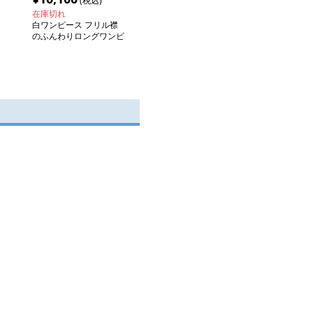
(税込)
在庫切れ
白ワンピース フリル襟
のふんわりロングワンピ
ース