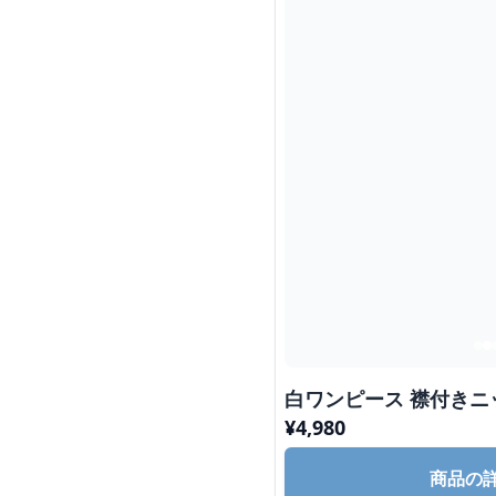
白ワンピース 襟付き
¥
4,980
商品の