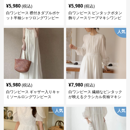
¥
5,980
¥
5,980
(税込)
(税込)
白ワンピース 襟付きダブルポケ
白ワンピース ピンタックボタン
ット半袖シャツロングワンピー
飾りノースリーブマキシワンピ
ス
ース
人気
¥
5,980
¥
7,980
(税込)
(税込)
白ワンピース ギャザー入りキャ
白ワンピース 繊細なピンタック
ミソールロングワンピース
が映えるクラシカル長袖マキシ
ワンピース
人気
人気