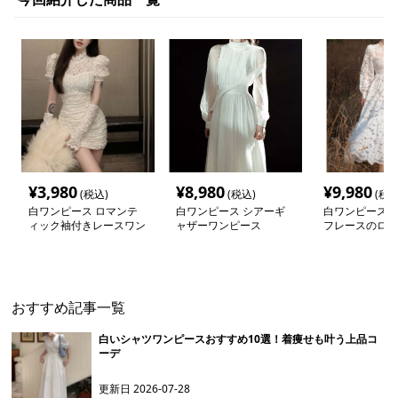
¥
3,980
¥
8,980
¥
9,980
(税込)
(税込)
(税込
白ワンピース ロマンテ
白ワンピース シアーギ
白ワンピース 
ィック袖付きレースワン
ャザーワンピース
フレースのロン
ピース
ース
おすすめ記事一覧
白いシャツワンピースおすすめ10選！着痩せも叶う上品コ
ーデ
更新日
2026-07-28