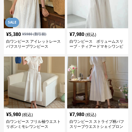
SALE
¥
5,380
¥
7,980
¥
5980
(割引前)
(税込)
白ワンピース アイレットレース
白ワンピース ボリュームスリ
パフスリーブワンピース
ーブ・ティアードマキシワンピ
ース
¥
5,980
¥
7,980
(税込)
(税込)
白ワンピース フリル袖ウエスト
白ワンピース ストライプ柄パフ
リボンミモレワンピース
スリーブウエストシェイプロン
グワンピース