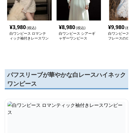
¥
3,980
¥
8,980
¥
9,980
(税込)
(税込)
(税込
白ワンピース ロマンテ
白ワンピース シアーギ
白ワンピース 
ィック袖付きレースワン
ャザーワンピース
フレースのロン
ピース
ース
パフスリーブが華やかな白レースハイネック
ワンピース