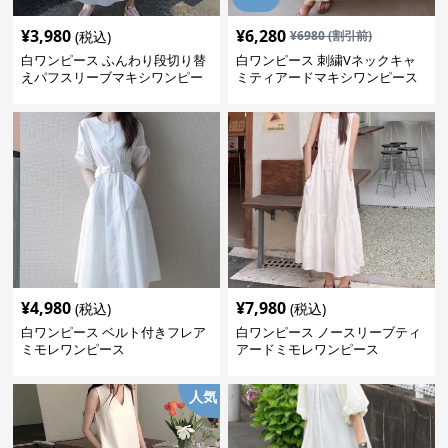
¥
3,980
¥
6,280
(税込)
¥
6980
(割引前)
白ワンピース ふんわり段切り替
白ワンピース 刺繍Vネックキャ
えパフスリーブマキシワンピー
ミティアードマキシワンピース
ス
¥
4,980
¥
7,980
(税込)
(税込)
白ワンピース ベルト付きフレア
白ワンピース ノースリーブティ
ミモレワンピース
アードミモレワンピース
人気