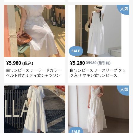
人気
SALE
¥
5,980
¥
5,280
(税込)
¥
5980
(割引前)
白ワンピース テーラードカラー
白ワンピース ノースリーブ タッ
ベルト付きミディ丈シャツワン
ク入り マキシ丈ワンピース
ピース
人気
SALE