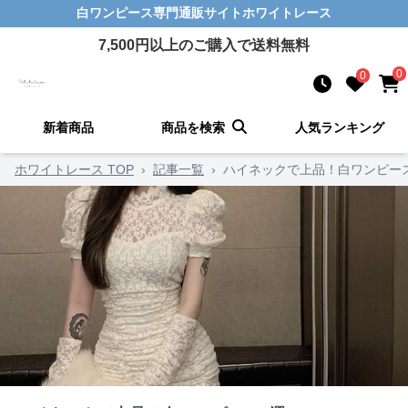
白ワンピース
専門通販サイト
ホワイトレース
7,500
円以上のご購入で送料無料
0
0
新着商品
商品を検索
人気ランキング
ホワイトレース TOP
›
記事一覧
›
ハイネックで上品！白ワンピー