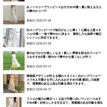
白ノースリーブワンピースおすすめ10選！夏に映える大人
の爽やかコーデ
更新日
2026-07-28
白ロングワンピースで毎日がもっと輝く！心躍る上質スタ
イル10選！一枚で華やかに決まり、着回し力も抜群で幅広
いシーンに対応できます。
更新日
2026-07-28
春のおでかけが楽しくなる！新しい季節を彩る白ワンピー
スおすすめ5選！軽やかで爽やかな着こなしが叶う
更新日
2026-05-15
韓国風デザインが叶える憧れスタイル！白ロングワンピー
スで大人可愛さを手に入れるおすすめ10選 着回し力抜群
で、清潔感のある上品な印象を演出できます。
更新日
2026-04-15
フリルの魅力が際立つ！上品で可愛い白いワンピースおす
すめ4選！女性らしさを引き立て、清潔感のある印象を演出