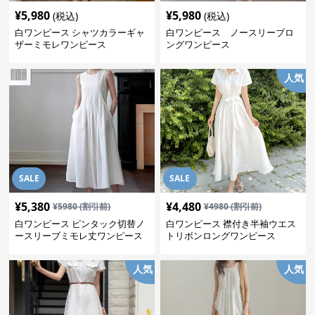
¥
5,980
¥
5,980
(税込)
(税込)
白ワンピース シャツカラーギャ
白ワンピース ノースリーブロ
ザーミモレワンピース
ングワンピース
人気
SALE
SALE
¥
5,380
¥
4,480
¥
5980
(割引前)
¥
4980
(割引前)
白ワンピース ピンタック切替ノ
白ワンピース 襟付き半袖ウエス
ースリーブミモレ丈ワンピース
トリボンロングワンピース
人気
人気