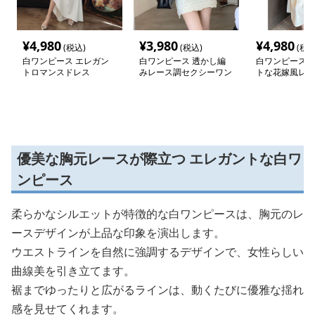
¥
4,980
¥
3,980
¥
4,980
(税込)
(税込)
(税込
白ワンピース エレガン
白ワンピース 透かし編
白ワンピース 
トロマンスドレス
みレース調セクシーワン
トな花嫁風レー
ピース
ース
優美な胸元レースが際立つ エレガントな白ワ
ンピース
柔らかなシルエットが特徴的な白ワンピースは、胸元のレ
ースデザインが上品な印象を演出します。
ウエストラインを自然に強調するデザインで、女性らしい
曲線美を引き立てます。
裾までゆったりと広がるラインは、動くたびに優雅な揺れ
感を見せてくれます。