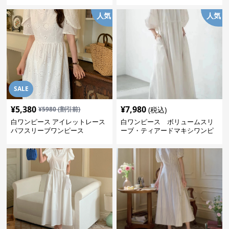
ワンピース
人気
人気
SALE
¥
5,380
¥
7,980
¥
5980
(割引前)
(税込)
白ワンピース アイレットレース
白ワンピース ボリュームスリ
パフスリーブワンピース
ーブ・ティアードマキシワンピ
ース