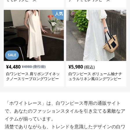
人気
SALE
¥
4,480
¥
5,980
¥
4980
(割引前)
(税込)
白ワンピース 肩リボンブイネッ
白ワンピース ボリューム袖ナチ
クノースリーブロングワンピー
ュラルリネン風ロングワンピー
ス
ス
「ホワイトレース」は、白ワンピース専用の通販サイト
で、あなたのファッションスタイルを引き立てる素敵なア
イテムが揃っています。
清楚でありながらも、トレンドを意識したデザインの白ワ