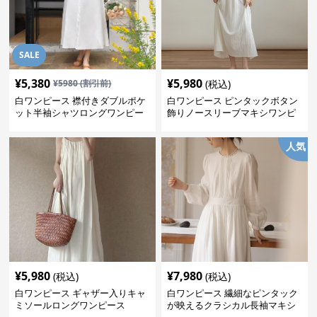
SALE
¥
5,380
¥
5,980
¥
5980
(割引前)
(税込)
白ワンピース 襟付きダブルポケ
白ワンピース ピンタックボタン
ット半袖シャツロングワンピー
飾りノースリーブマキシワンピ
ス
ース
人気
¥
5,980
¥
7,980
(税込)
(税込)
白ワンピース ギャザー入りキャ
白ワンピース 繊細なピンタック
ミソールロングワンピース
が映えるクラシカル長袖マキシ