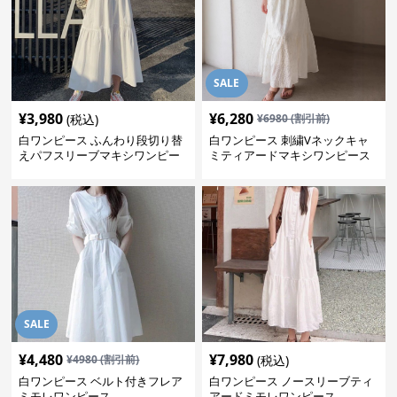
SALE
¥
3,980
¥
6,280
(税込)
¥
6980
(割引前)
白ワンピース ふんわり段切り替
白ワンピース 刺繍Vネックキャ
えパフスリーブマキシワンピー
ミティアードマキシワンピース
ス
SALE
¥
4,480
¥
7,980
¥
4980
(割引前)
(税込)
白ワンピース ベルト付きフレア
白ワンピース ノースリーブティ
ミモレワンピース
アードミモレワンピース