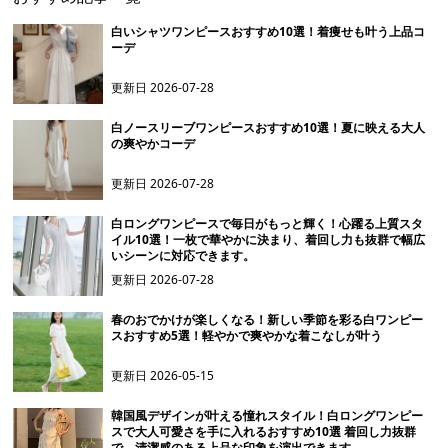
白いシャツワンピースおすすめ10選！着痩せも叶う上品コ
ーデ
更新日
2026-07-28
白ノースリーブワンピースおすすめ10選！夏に映える大人
の爽やかコーデ
更新日
2026-07-28
白ロングワンピースで毎日がもっと輝く！心躍る上質スタ
イル10選！一枚で華やかに決まり、着回し力も抜群で幅広
いシーンに対応できます。
更新日
2026-07-28
春のおでかけが楽しくなる！新しい季節を彩る白ワンピー
スおすすめ5選！軽やかで爽やかな着こなしが叶う
更新日
2026-05-15
韓国風デザインが叶える憧れスタイル！白ロングワンピー
スで大人可愛さを手に入れるおすすめ10選 着回し力抜群
で、清潔感のある上品な印象を演出できます。