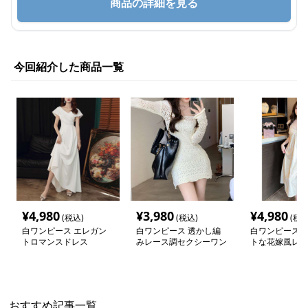
商品の詳細を見る
今回紹介した商品一覧
¥
4,980
¥
3,980
¥
4,980
(税込)
(税込)
(税込
白ワンピース エレガン
白ワンピース 透かし編
白ワンピース 
トロマンスドレス
みレース調セクシーワン
トな花嫁風レー
ピース
ース
おすすめ記事一覧