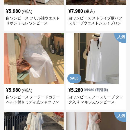
¥
5,980
¥
7,980
(税込)
(税込)
白ワンピース フリル袖ウエスト
白ワンピース ストライプ柄パフ
リボンミモレワンピース
スリーブウエストシェイプロン
グワンピース
人気
SALE
¥
5,980
¥
5,280
(税込)
¥
5980
(割引前)
白ワンピース テーラードカラー
白ワンピース ノースリーブ タッ
ベルト付きミディ丈シャツワン
ク入り マキシ丈ワンピース
ピース
人気