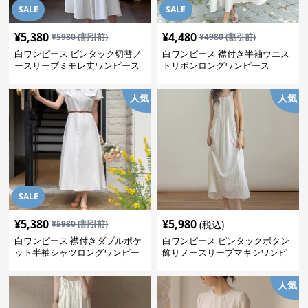
SALE
SALE
¥
5,380
¥
4,480
¥
5980
(割引前)
¥
4980
(割引前)
白ワンピース ピンタック切替ノ
白ワンピース 襟付き半袖ウエス
ースリーブミモレ丈ワンピース
トリボンロングワンピース
人気
人気
SALE
¥
5,380
¥
5,980
¥
5980
(割引前)
(税込)
白ワンピース 襟付きダブルポケ
白ワンピース ピンタックボタン
ット半袖シャツロングワンピー
飾りノースリーブマキシワンピ
ス
ース
人気