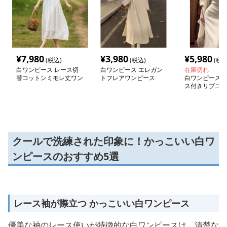
¥
7,980
¥
3,980
¥
5,980
(税込)
(税込)
(税込
白ワンピース レース切
白ワンピース エレガン
在庫切れ
替コットンミモレ丈ワン
トフレアワンピース
白ワンピース 
ピース
ス付きリブニッ
ース
クールで洗練された印象に！かっこいい白ワ
ンピースのおすすめ5選
レース袖が際立つ かっこいい白ワンピース
優美な袖のレース使いが特徴的な白ワンピースは、清楚な