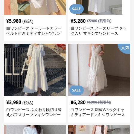
SALE
¥
5,980
¥
5,280
(税込)
¥
5980
(割引前)
白ワンピース テーラードカラー
白ワンピース ノースリーブ タッ
ベルト付きミディ丈シャツワン
ク入り マキシ丈ワンピース
ピース
人気
SALE
¥
3,980
¥
6,280
(税込)
¥
6980
(割引前)
白ワンピース ふんわり段切り替
白ワンピース 刺繍Vネックキャ
えパフスリーブマキシワンピー
ミティアードマキシワンピース
ス