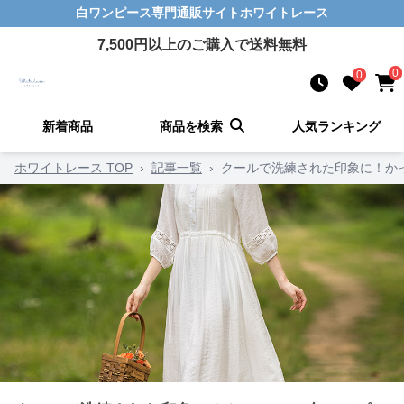
白ワンピース
専門通販サイト
ホワイトレース
7,500
円以上のご購入で送料無料
0
0
新着商品
商品を検索
人気ランキング
ホワイトレース TOP
›
記事一覧
›
クールで洗練された印象に！か