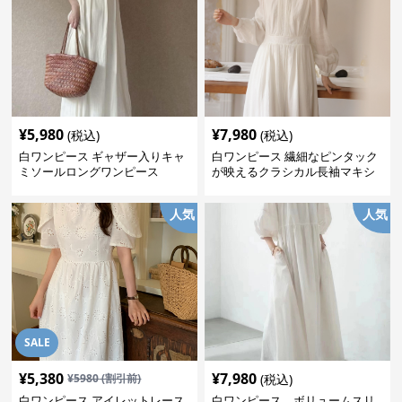
¥
5,980
¥
7,980
(税込)
(税込)
白ワンピース ギャザー入りキャ
白ワンピース 繊細なピンタック
ミソールロングワンピース
が映えるクラシカル長袖マキシ
ワンピース
人気
人気
SALE
¥
5,380
¥
7,980
¥
5980
(割引前)
(税込)
白ワンピース アイレットレース
白ワンピース ボリュームスリ