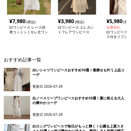
¥
7,980
¥
3,980
¥
5,980
(税込)
(税込)
(税込
白ワンピース レース切
白ワンピース エレガン
在庫切れ
替コットンミモレ丈ワン
トフレアワンピース
白ワンピース 
ピース
ス付きリブニッ
ース
おすすめ記事一覧
白いシャツワンピースおすすめ10選！着痩せも叶う上品コ
ーデ
更新日
2026-07-28
白ノースリーブワンピースおすすめ10選！夏に映える大人
の爽やかコーデ
更新日
2026-07-28
白ロングワンピースで毎日がもっと輝く！心躍る上質スタ
イル10選！一枚で華やかに決まり、着回し力も抜群で幅広