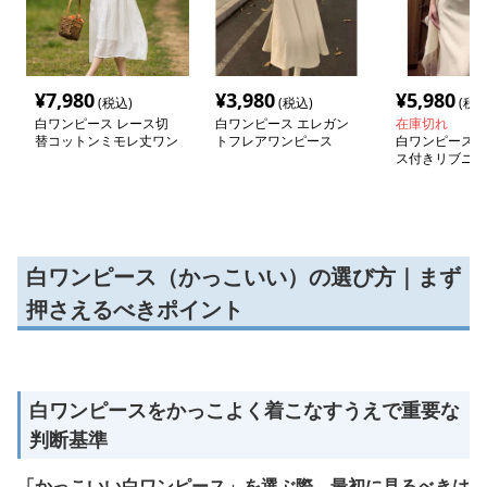
¥
7,980
¥
3,980
¥
5,980
(税込)
(税込)
(税込
白ワンピース レース切
白ワンピース エレガン
在庫切れ
替コットンミモレ丈ワン
トフレアワンピース
白ワンピース 
ピース
ス付きリブニッ
ース
白ワンピース（かっこいい）の選び方｜まず
押さえるべきポイント
白ワンピースをかっこよく着こなすうえで重要な
判断基準
「かっこいい白ワンピース」を選ぶ際、最初に見るべきは